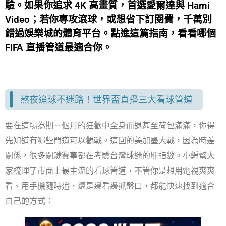
驗。如果你追求 4K 高畫質，首選愛爾達與 Hami
Video；若你專攻滾球，或想省下訂閱費，千萬別
錯過娛樂城的體育平台。點進這篇指南，看看哪個
FIFA 直播管道最適合你。
熬夜追球不迷路！世界盃直播三大看球管道
要在這場為期一個月的狂歡中全身而退甚至荷包滿滿，你得
先知道有哪些門道可以觀戰。這回的美加墨大戰，因為時差
關係，很多關鍵賽事都在考驗台灣球迷的肝指數。小編幫大
家梳理了市面上最主流的看球管道，不管你是想用電視爽爽
看、用手機隨時追，還是邊看邊抓盤口，都能快速找到適合
自己的方式：