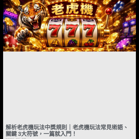
解析老虎機玩法中獎規則｜老虎機玩法常見術語、
關鍵 3大符號，一篇就入門！