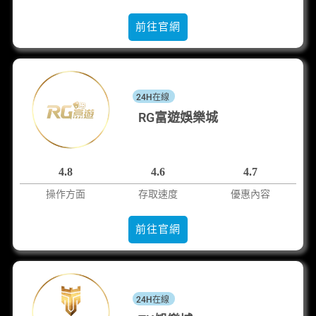
前往官網
24H在線
RG富遊娛樂城
4.8
4.6
4.7
操作方面
存取速度
優惠內容
前往官網
24H在線