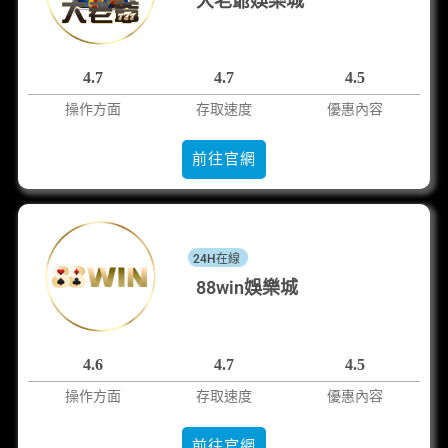
大老爺娛樂城
4.7
4.7
4.5
操作方面
存取速度
優惠內容
前往官網
24H在線
88win娛樂城
4.6
4.7
4.5
操作方面
存取速度
優惠內容
前往官網