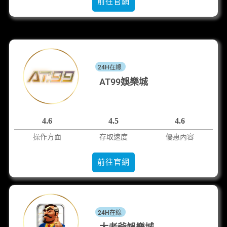
前往官網
24H在線
AT99娛樂城
4.6
4.5
4.6
操作方面
存取速度
優惠內容
前往官網
24H在線