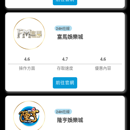
24H在線
富馬娛樂城
4.6
4.7
4.6
操作方面
存取速度
優惠內容
前往官網
24H在線
隆亨娛樂城