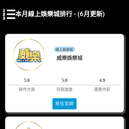
本月線上娛樂城排行 - (6月更新)
線上娛樂城
威樂娛樂城
5.0
5.0
4.9
操作方面
存取速度
優惠內容
前往官網