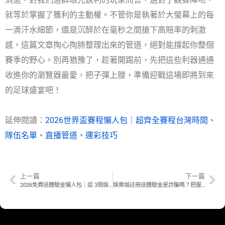
就等於掌握了獲利的主動權。不管你是執著於大螢幕上的每
一滴汗水細節，還是沉醉於在毫秒之間搶下高賠率的刺激
感，這篇文章掏心掏肺整理出來的管道，絕對能撐起你整個
賽季的野心。別再猶豫了，趁著開踢前，先把這些利器通通
收進你的瀏覽器最愛，把子彈上膛，準備迎戰這場即將到來
的足球盛宴吧！
延伸閱讀：
2026世界盃賽程懶人包｜超齊全賽程台灣時間、
隊伍名單、直播管道、運彩技巧
上一篇
下一篇
2026免費送體驗金懶人包｜這 3間娛樂城註冊送體驗金！體驗金怎麼玩最划算？
娛樂城註冊送體驗金是詐騙嗎？把握這 3間娛樂城註冊送體驗金，限時申請！