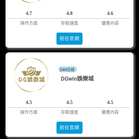
4.7
4.8
4.6
操作方面
存取速度
優惠內容
前往官網
24H在線
DGwin娛樂城
4.5
4.5
4.5
操作方面
存取速度
優惠內容
前往官網