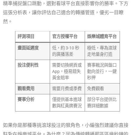
精準捕捉盤口跳動，選對看球平台直接影響你的勝率。下方
這張分析表，讓你評估自己適合的轉播管道，優劣一目瞭
然。
評測項目
官方授權平台
娛樂城體育平台
畫面延遲度
低，約 3-10 秒
極低，專為滾球
的廣播落差
走地量身打造
投注便利性
需要切換網頁或
賽事戰況與盤口
App，極易錯失
動向並行，一鍵
黃金賠率
秒押
觀看費用
需要月費或季費
免費觀看
賽事分析
僅提供基本進球
部分平台提供比
數與紅黃牌賽況
賽詳細數據
如果你是那種專挑滾球投注的狠角色，小編強烈建議你直接
駐紮在娛樂城平台。為什麼？因為傳統轉播那區區幾秒鐘的