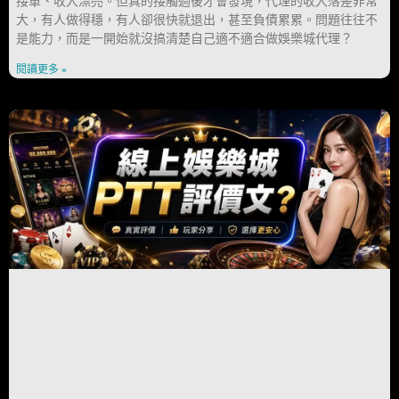
接單、收入漂亮。但真的接觸過後才會發現，代理的收入落差非常
大，有人做得穩，有人卻很快就退出，甚至負債累累。問題往往不
是能力，而是一開始就沒搞清楚自己適不適合做娛樂城代理？
閱讀更多 »