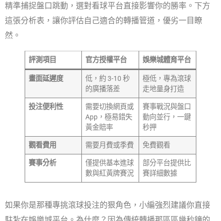
精準捕捉盤口跳動，選對看球平台直接影響你的勝率。下方
這張分析表，讓你評估自己適合的轉播管道，優劣一目瞭
然。
評測項目
官方授權平台
娛樂城體育平台
畫面延遲度
低，約 3-10 秒
極低，專為滾球
的廣播落差
走地量身打造
投注便利性
需要切換網頁或
賽事戰況與盤口
App，極易錯失
動向並行，一鍵
黃金賠率
秒押
觀看費用
需要月費或季費
免費觀看
賽事分析
僅提供基本進球
部分平台提供比
數與紅黃牌賽況
賽詳細數據
如果你是那種專挑滾球投注的狠角色，小編強烈建議你直接
駐紮在娛樂城平台。為什麼？因為傳統轉播那區區幾秒鐘的