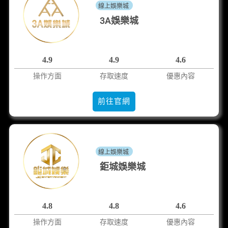
線上娛樂城
3A娛樂城
4.9
4.9
4.6
操作方面
存取速度
優惠內容
前往官網
線上娛樂城
鉅城娛樂城
4.8
4.8
4.6
操作方面
存取速度
優惠內容