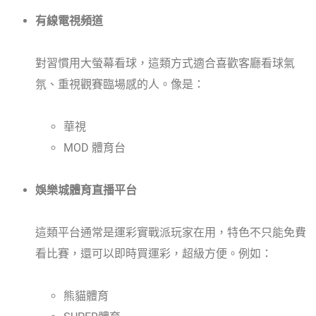
有線電視頻道
對習慣用大螢幕看球，這類方式適合喜歡客廳看球氣
氛、重視觀賽臨場感的人。像是：
華視
MOD 體育台
娛樂城體育直播平台
這類平台通常是運彩實戰派玩家在用，特色不只能免費
看比賽，還可以即時買運彩，超級方便。例如：
熊貓體育