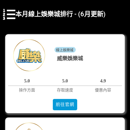
本月線上娛樂城排行 - (6月更新)
線上娛樂城
威樂娛樂城
5.0
5.0
4.9
操作方面
存取速度
優惠內容
前往官網