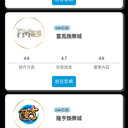
24H在線
富馬娛樂城
4.6
4.7
4.6
操作方面
存取速度
優惠內容
前往官網
24H在線
隆亨娛樂城