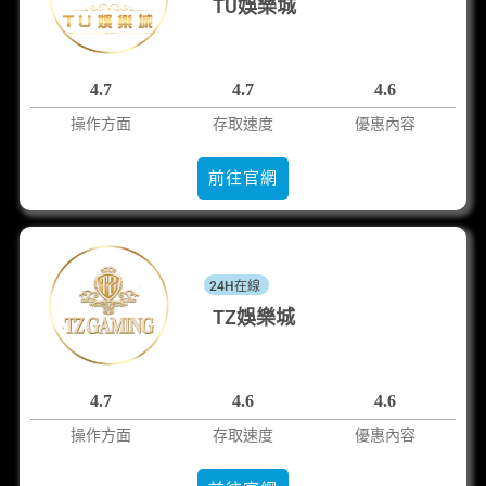
TU娛樂城
4.7
4.7
4.6
操作方面
存取速度
優惠內容
前往官網
24H在線
TZ娛樂城
4.7
4.6
4.6
操作方面
存取速度
優惠內容