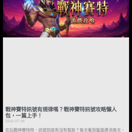
戰神賽特訊號有規律嗎？戰神賽特訊號攻略懶人
包，一篇上手！
2026-07-06
在玩戰神賽特時，訊號到底有沒有幫助？每次看到盤面連消兩次、