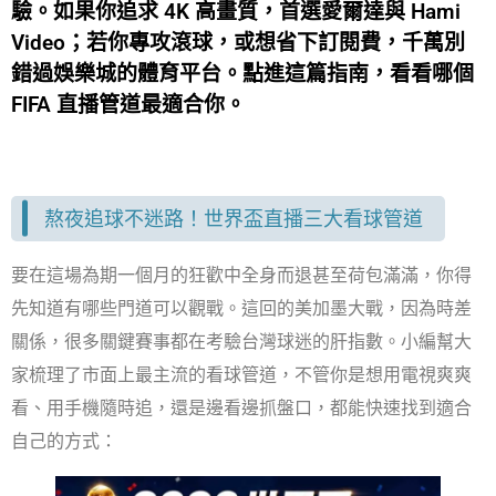
驗。如果你追求 4K 高畫質，首選愛爾達與 Hami
Video；若你專攻滾球，或想省下訂閱費，千萬別
錯過娛樂城的體育平台。點進這篇指南，看看哪個
FIFA 直播管道最適合你。
熬夜追球不迷路！世界盃直播三大看球管道
要在這場為期一個月的狂歡中全身而退甚至荷包滿滿，你得
先知道有哪些門道可以觀戰。這回的美加墨大戰，因為時差
關係，很多關鍵賽事都在考驗台灣球迷的肝指數。小編幫大
家梳理了市面上最主流的看球管道，不管你是想用電視爽爽
看、用手機隨時追，還是邊看邊抓盤口，都能快速找到適合
自己的方式：