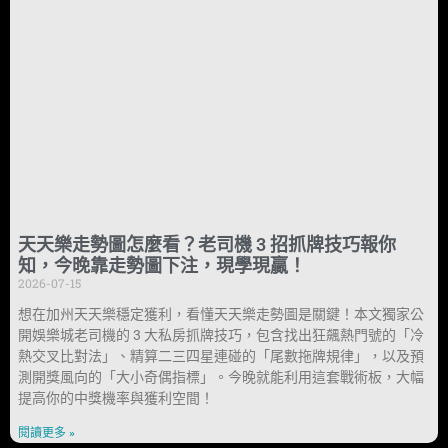
天天樂走勢圖怎麼看？老司機 3 招抓牌技巧報你
知，今晚靠走勢圖下注，現學現贏！
2026-07-15
想在加州天天樂穩定獲利，看懂天天樂走勢圖是關鍵！本文獨家公
開娛樂城老司機的 3 大私房抓牌技巧，包含找出狂飆熱門號的「冷
熱交叉比對法」、精算二三四星連碰的「尾數拖牌規律」，以及預
測開獎風向的「大小奇偶指標」。今晚就能利用這套戰術板，大幅
提高你的中獎機率與獲利空間！
閱讀更多 »