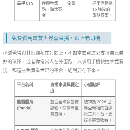
華視 CTS
僅觀看焦
免費
通常僅轉播
點、淘汰賽
16 強後的
者
重點賽事。
免費看高畫質世界盃直播，跟上老司機！
小編覺得與其把錢花在訂閱上，不如拿去買運彩支持自己看
好的球隊，或者你常常人在外面跑，只求用手機快速掌握賽
況，那這些免費看世足的平台，絕對要存下來。
平台名稱
直播來源與穩定
小編點評
度
熊貓體育
整合全球多語種
被視為 2026 世
(Panda)
訊號，提供高畫
界盃轉播的首選
質直播。
第三方平台，支
援多裝置收看。