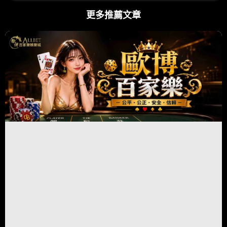
更多推薦文章