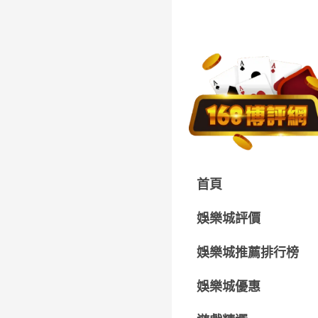
娛樂城
Home
»
娛樂城
»
娛樂城代理好賺嗎？
娛樂城代
首頁
理嗎？
娛樂城評價
娛樂城推薦排行榜
娛樂城優惠
2026-06-02