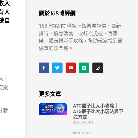
收入
有人
關於168博評網
楚自
168博評網提供線上娛樂城評價、最新
排行、優惠活動，收錄老虎機、百家
樂、體育博彩等攻略，幫助玩家找到最
優質的娛樂城。
員，
玩家
更多文章
ATG骰子比大小攻略｜
往就
ATG骰子比大小玩法與下
注方式
2026-08-03
Read More »