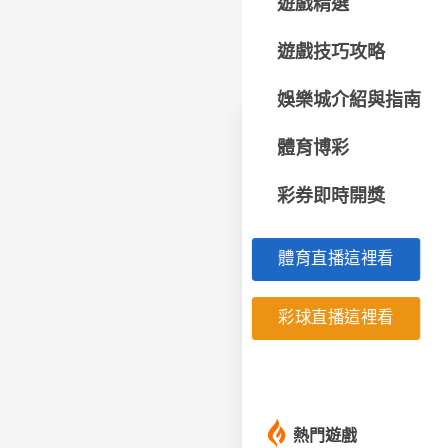
遊戲精選
遊戲技巧攻略
娛樂城介紹與指南
體育博彩
彩券即時開獎
體育直播這裡看
彩球直播這裡看
熱門遊戲