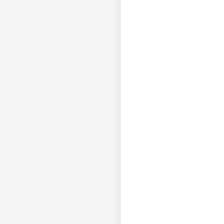
很多人覺得娛樂城
漂亮。但真的接觸
卻很快就退出，甚
己適不適合做娛樂
娛樂城代理是
娛樂城
代理，簡單說就
也需要長期經營跟線下
的疑問、協助流程，甚
不少人以為娛樂城代理
是代理。能不能回應、