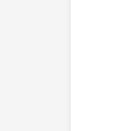
真正影響娛樂城代理能
對遊戲規則與制
願不願意長期回
能不能接受收入
是否選擇了相對
這些條件如果一開始就
很多代理撐不久，其實
城代理當成快速變現的