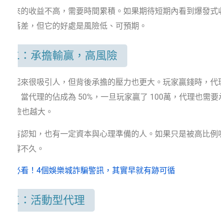
家帶來的收益不高，需要時間累積。如果期待短期內看到爆發式
感到落差，但它的好處是風險低、可預期。
型二：承擔輸贏，高風險
報看起來很吸引人，但背後承擔的壓力也更大。玩家贏錢時，代
如：當代理的佔成為 50%，一旦玩家贏了 100萬，代理也需要
高，風險也越大。
風險有認知，也有一定資本與心理準備的人。如果只是被高比例
往往撐不久。
詐騙必看！4個娛樂城詐騙警訊，其實早就有跡可循
型三：活動型代理