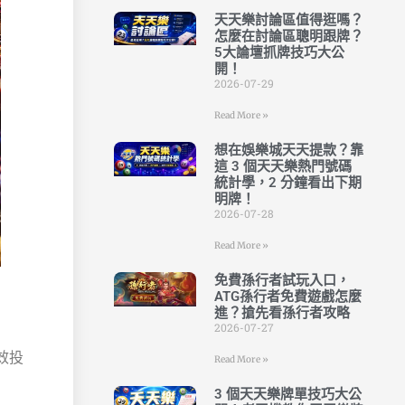
天天樂討論區值得逛嗎？
怎麼在討論區聰明跟牌？
5大論壇抓牌技巧大公
開！
2026-07-29
Read More »
想在娛樂城天天提款？靠
這 3 個天天樂熱門號碼
統計學，2 分鐘看出下期
明牌！
2026-07-28
Read More »
免費孫行者試玩入口，
ATG孫行者免費遊戲怎麼
進？搶先看孫行者攻略
2026-07-27
效投
Read More »
3 個天天樂牌單技巧大公