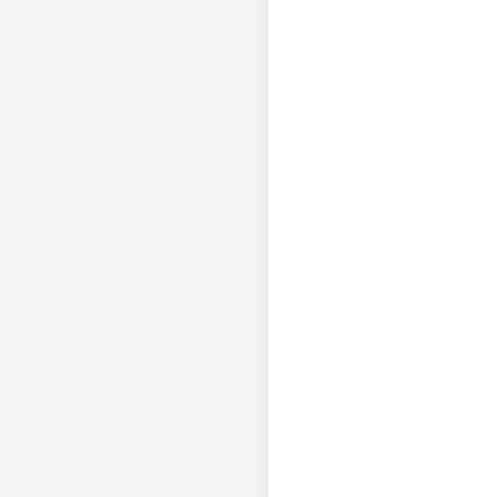
活動型娛樂城代理門檻
偏向點數或短期獎勵，
員來註冊，就能按人頭
對部分人來說，它比較
主要來源，實際體驗後
想成為娛樂城