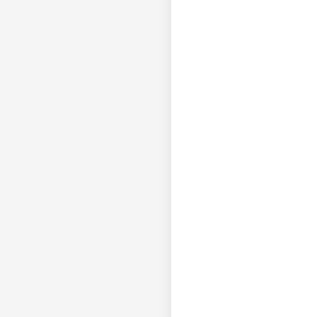
缺點也很明顯，單一玩
入，這一型往往會讓人
娛樂城代理類
分潤型娛樂城代理，回
能需要一起承擔結果，例
50萬的虧損，佔成越
這類型比較適合本身對
引，卻忽略背後責任，
延伸閱讀：
防範娛樂城
娛樂城代理類