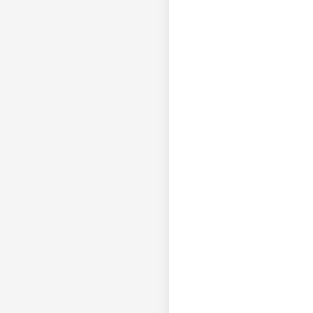
真正影響娛樂城代理能
對遊戲規則與制
願不願意長期回
能不能接受收入
是否選擇了相對
這些條件如果一開始就
很多代理撐不久，其實
城代理當成快速變現的