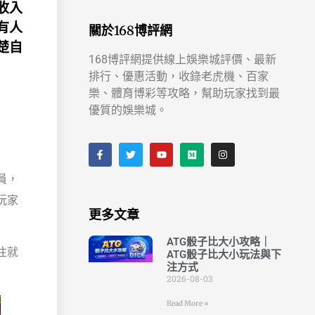
收入
有人
關於168博評網
楚自
168博評網提供線上娛樂城評價、最新
排行、優惠活動，收錄老虎機、百家
樂、體育博彩等攻略，幫助玩家找到最
優質的娛樂城。
員，
玩家
更多文章
ATG骰子比大小攻略｜
往就
ATG骰子比大小玩法與下
注方式
2026-08-03
Read More »