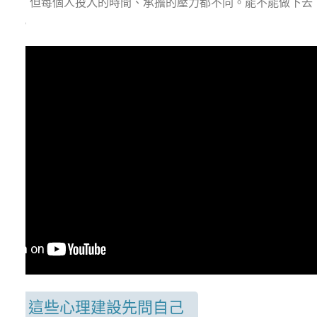
容易，但每個人投入的時間、承擔的壓力都不同。能不能做下去
有關。
理？這些心理建設先問自己