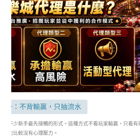
型一：不背輸贏，只抽流水
，是不少新手最先接觸的形式。這種方式不看玩家輸贏，只看有
定，也比較沒有心理壓力。