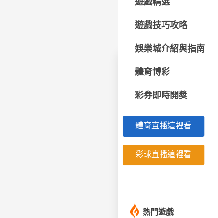
遊戲精選
遊戲技巧攻略
娛樂城介紹與指南
體育博彩
彩券即時開獎
體育直播這裡看
彩球直播這裡看
熱門遊戲