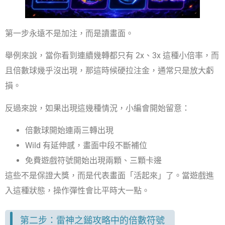
第一步永遠不是加注，而是讀畫面。
舉例來說，當你看到連續幾轉都只有 2x、3x 這種小倍率，而
且倍數球幾乎沒出現，那這時候硬拉注金，通常只是放大虧
損。
反過來說，如果出現這幾種情況，小編會開始留意：
倍數球開始連兩三轉出現
Wild 有延伸感，畫面中段不斷補位
免費遊戲符號開始出現兩顆、三顆卡邊
這些不是保證大獎，而是代表畫面「活起來」了。當遊戲進
入這種狀態，操作彈性會比平時大一點。
第二步：雷神之鎚攻略中的倍數符號