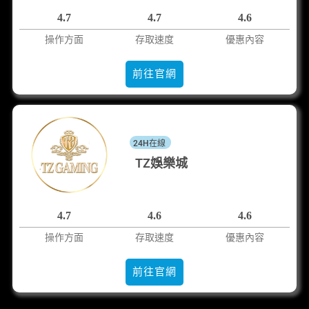
4.7
4.7
4.6
操作方面
存取速度
優惠內容
前往官網
24H在線
TZ娛樂城
4.7
4.6
4.6
操作方面
存取速度
優惠內容
前往官網