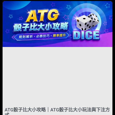
ATG骰子比大小攻略｜ATG骰子比大小玩法與下注方