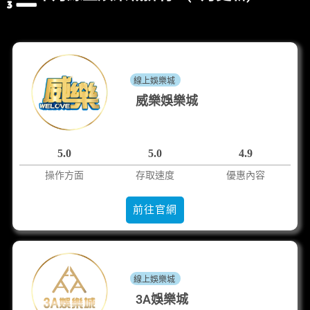
線上娛樂城
威樂娛樂城
5.0
5.0
4.9
操作方面
存取速度
優惠內容
前往官網
線上娛樂城
3A娛樂城