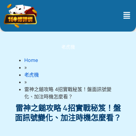
老虎機
Home
»
老虎機
»
雷神之鎚攻略 4招實戰秘笈！盤面訊號變
化、加注時機怎麼看？
雷神之鎚攻略 4招實戰秘笈！盤
面訊號變化、加注時機怎麼看？