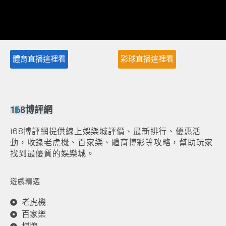
體育直播這裡看
彩球直播這裡看
168博評網
168博評網提供線上娛樂城評價、最新排行、優惠活
動，收錄老虎機、百家樂、體育博彩等攻略，幫助玩家
找到最優質的娛樂城。
遊戲精選
老虎機
百家樂