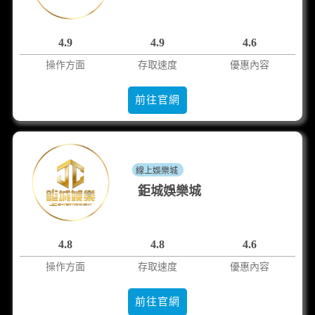
4.9
4.9
4.6
操作方面
存取速度
優惠內容
前往官網
線上娛樂城
鉅城娛樂城
4.8
4.8
4.6
操作方面
存取速度
優惠內容
前往官網