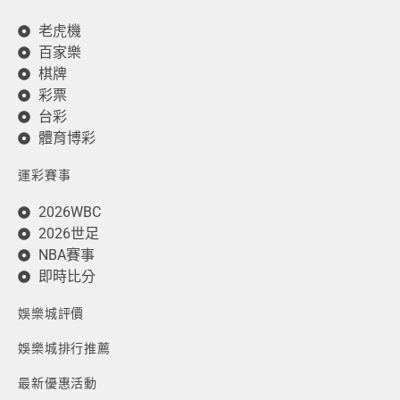
老虎機
百家樂
棋牌
彩票
台彩
體育博彩
運彩賽事
2026WBC
2026世足
NBA賽事
即時比分
娛樂城評價
娛樂城排行推薦
最新優惠活動