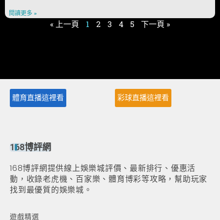
閱讀更多 »
« 上一頁
1
2
3
4
5
下一頁 »
體育直播這裡看
彩球直播這裡看
168博評網
168博評網提供線上娛樂城評價、最新排行、優惠活
動，收錄老虎機、百家樂、體育博彩等攻略，幫助玩家
找到最優質的娛樂城。
遊戲精選