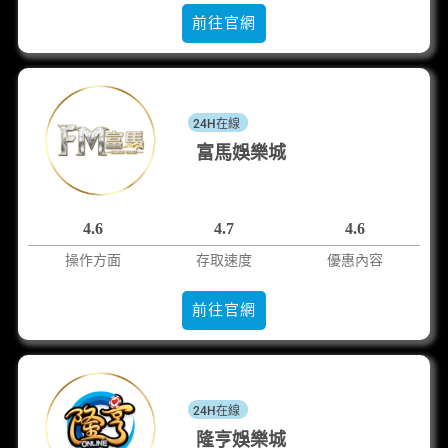
前往官網
24H在線
富馬娛樂城
4.6
4.7
4.6
操作方面
存取速度
優惠內容
前往官網
24H在線
隆亨娛樂城