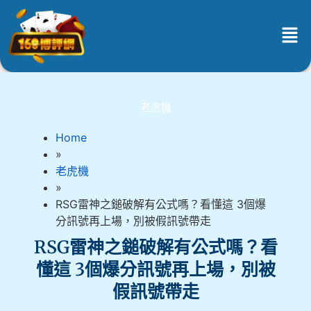
老虎機
Home
»
老虎機
»
RSG雷神之鎚破解有公式嗎？看懂這 3個爆
分訊號再上場，別被假訊號帶走
RSG雷神之鎚破解有公式嗎？看
懂這 3個爆分訊號再上場，別被
假訊號帶走