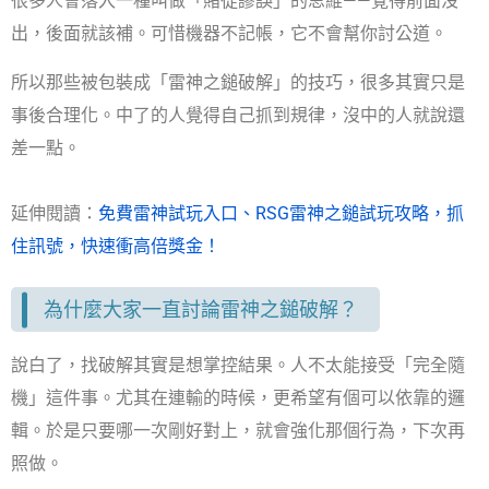
很多人會落入一種叫做「賭徒謬誤」的思維——覺得前面沒
出，後面就該補。可惜機器不記帳，它不會幫你討公道。
所以那些被包裝成「雷神之鎚破解」的技巧，很多其實只是
事後合理化。中了的人覺得自己抓到規律，沒中的人就說還
差一點。
延伸閱讀：
免費雷神試玩入口、RSG雷神之鎚試玩攻略，抓
住訊號，快速衝高倍獎金！
為什麼大家一直討論雷神之鎚破解？
說白了，找破解其實是想掌控結果。人不太能接受「完全隨
機」這件事。尤其在連輸的時候，更希望有個可以依靠的邏
輯。於是只要哪一次剛好對上，就會強化那個行為，下次再
照做。