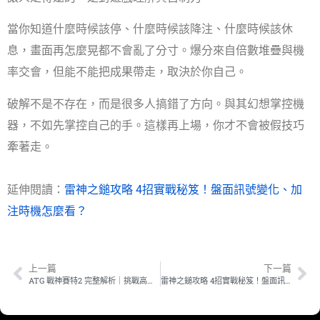
當你知道什麼時候該停、什麼時候該降注、什麼時候該休
息，畫面再怎麼晃都不會亂了分寸。爆分來自倍數堆疊與機
率交會，但能不能把成果帶走，取決於你自己。
破解不是不存在，而是很多人搞錯了方向。與其幻想掌控機
器，不如先掌控自己的手。這樣再上場，你才不會被假技巧
牽著走。
延伸閱讀：
雷神之鎚攻略 4招實戰秘笈！盤面訊號變化、加
注時機怎麼看？
上一篇
下一篇
ATG 戰神賽特2 完整解析｜挑戰高達 81000倍獎金！覺醒模式、倍數球怎麼玩？
雷神之鎚攻略 4招實戰秘笈！盤面訊號變化、加注時機怎麼看？