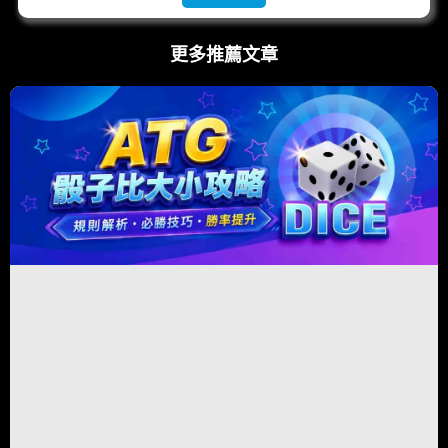
更多推薦文章