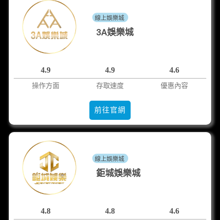
線上娛樂城
3A娛樂城
4.9
4.9
4.6
操作方面
存取速度
優惠內容
前往官網
線上娛樂城
鉅城娛樂城
4.8
4.8
4.6