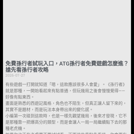
免費孫行者試玩入口，ATG孫行者免費遊戲怎麼進？
搶先看孫行者攻略
2026-07-27
有些遊戲一打開就知道「嗯，這款應該很多人會愛」。《孫行者》
就是那種，一開始看起來有點普通，但玩幾局之後會慢慢覺得——
好像有點東西。
畫面是熟悉的西遊記風格，角色也不陌生，但真正讓人留下來的，
其實不是題材，而是玩法本身帶出來的變化感。
小編第一次碰到這款時，也是一樣先觀望幾局，後來才發現，它不
是那種靠一把爆高分的類型，而是會讓人一局一局繼續點下去的那
種老虎機。