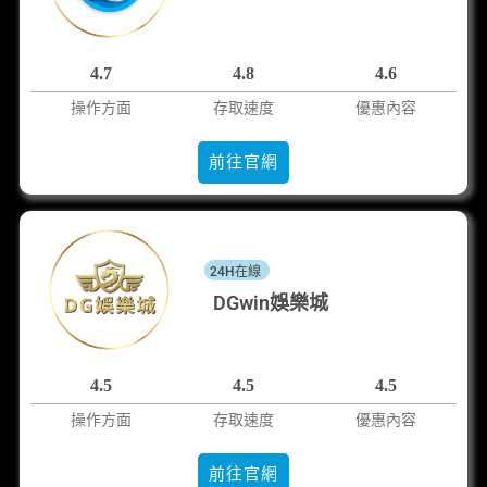
4.7
4.8
4.6
操作方面
存取速度
優惠內容
前往官網
24H在線
DGwin娛樂城
4.5
4.5
4.5
操作方面
存取速度
優惠內容
前往官網