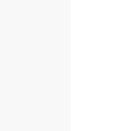
2026
娛樂城品牌
挑選信譽良好的線上娛樂
細節
、
業界最新趨勢
到
風
能成為真正的娛樂城行家