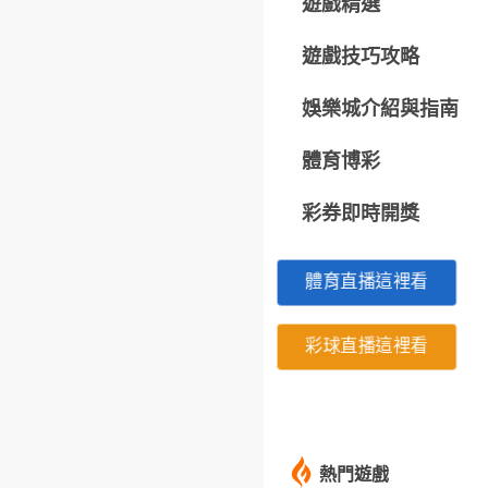
遊戲精選
遊戲技巧攻略
2026台
娛樂城介紹與指南
我們如何評選娛
體育博彩
想玩得盡興卻又擔心遇到黑
彩券即時開獎
線上娛樂城推薦排行榜。
無論您喜歡老虎機、百家樂
現在就跟著2026台灣線
體育直播這裡看
2026/07/14日更新
彩球直播這裡看
排名
NO1.
熱門遊戲