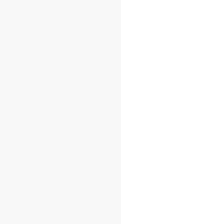
NO10.
NO11.
NO12.
2026台
推薦排行榜於2026/
威樂娛樂城