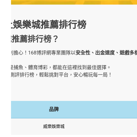
灣線上娛樂城推薦排行榜
樂城推薦排行榜？
網？別擔心！168博評網專業團隊以
安全性、出金速度、遊戲多
，還是捕魚、體育博彩，都能在這裡找到最佳選擇。
上娛樂城測評排行榜，輕鬆挑對平台，安心暢玩每一局！
品牌
威樂娛樂城