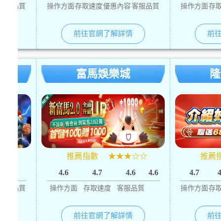
客服品質
操作方面
存取速度
優惠內容
客服品質
操作方面
存
前往官網了解詳情
前
城
富馬娛樂城
隆
☆☆
推薦指數
★★★☆☆
推薦
4.4
4.6
4.7
4.6
4.6
4.7
4
客服品質
操作方面
存取速度
客服品質
操作方面
存
前往官網了解詳情
前