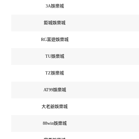
3A娛樂城
鉅城娛樂城
RG富遊娛樂城
TU娛樂城
TZ娛樂城
AT99娛樂城
大老爺娛樂城
88win娛樂城