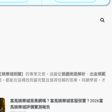
【
娛樂城相關
】的專業文章，涵蓋從
遊戲術語解析
、
出金規範
問，都能在這裡找到最完整且值得信賴的答案。持續學習，才
富馬娛樂城是黑網嗎？富馬娛樂城客服很雷？2026富
馬娛樂城評價實測報告