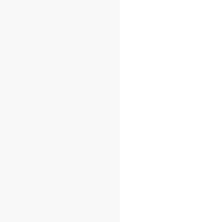
推薦指數
★★★
5.0
5.0
4.9
操作方面
存取速度
優惠內容
前往官網了解詳情
TU娛樂城
推薦指數
★★★
4.7
4.7
4.6