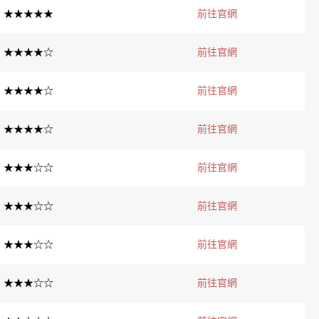
★★★★★
前往官網
★★★★☆
前往官網
★★★★☆
前往官網
★★★★☆
前往官網
★★★☆☆
前往官網
★★★☆☆
前往官網
★★★☆☆
前往官網
★★★☆☆
前往官網