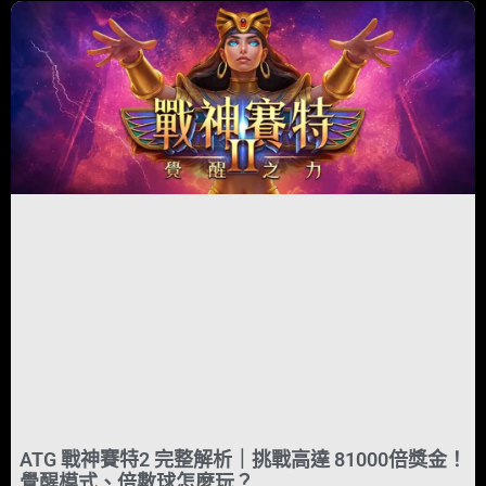
ATG 戰神賽特2 完整解析｜挑戰高達 81000倍獎金！
覺醒模式、倍數球怎麼玩？