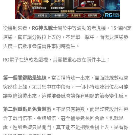
從機制來看，
RG神鬼戰士
屬於中等波動的老虎機，15 條固定
連線，真正讓分數拉上去的，不是單一擊中，而需要連線參
與度＋倍數堆疊這兩件事同時發生。
RG電子在這款遊戲裡，其實把重心放在兩件事上：
第一個關鍵點是連線。
當百搭符號一出來，盤面連線數就會
突然往上飆，尤其集中在中段時，一個小符號連錯位都可能
讓整條線撐出來，這種堆疊感會讓你有明顯的節奏變化感。
第二個重點是免費遊戲。
不是只有轉數，而是整套設計裡包
含了戰鬥倍率、金牌加倍、甚至補藥延長回合數。也就是
說，進到免遊只是開門，真正能不能把獎金撐上去，是看你