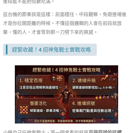
後段能不能把倍數吃滿。
這台機的節奏就是這樣：前面穩住、中段觀察，免遊進場後
才是你拉開距離的時候。不懂這個邏輯的人會在前段就放
棄，懂的人，才會等到那一刀劈下來的爽感。
趕緊收藏！4 招神鬼戰士實戰攻略
小編自己玩神鬼戰士，第一個會看的就是
百搭符號的延續