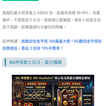
遊戲的最大倍率直上 68000 倍，返還率高達 98.90%，你要
做的，不是急這下大注，而是細心看盤面，很多人就是太快
就下高額，結果錯過吐分最狂的時機。
延伸閱讀：
挑戰加倍金字塔 200萬最大獎！RG翻倍金字塔刮
刮樂密技，靠這 3 招拚 78%中獎率！
RG神鬼戰士玩法、贏分邏輯