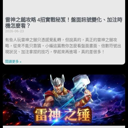
雷神之鎚攻略 4招實戰秘笈！盤面訊號變化、加注時
機怎麼看？
2026-06-23
有些人玩雷神之鎚只憑感覺亂轉，但說真的，真正的雷神之鎚攻
略，從來不能只靠猜。小編這篇教你怎麼看盤面畫面、倍數符號出
現狀況、加注拿捏的技巧，學起來再進場，真的差很多！
閱讀更多 »