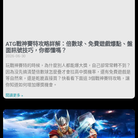
ATG戰神賽特攻略詳解：倍數球、免費遊戲爆點、盤
面訊號技巧，你都懂嗎？
2026-06-30
玩戰神賽特的時候，為什麼別人都能爆大獎，自己卻常常轉不到？
因為沒先搞清楚倍數球怎麼疊才會拉高中獎機率，還有免費遊戲是
等自然來，還是乾脆直接買？快看看下面這 3個戰神賽特攻略，讓
你知道如何增加爆獎機會。
閱讀更多 »