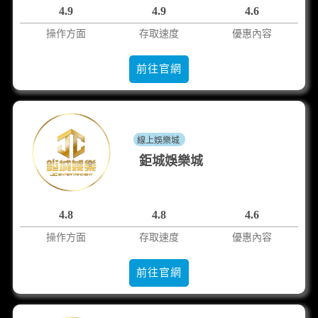
4.9
4.9
4.6
操作方面
存取速度
優惠內容
前往官網
線上娛樂城
鉅城娛樂城
4.8
4.8
4.6
操作方面
存取速度
優惠內容
前往官網