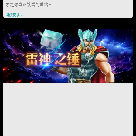
才是你真正該看的重點。
閱讀更多 »