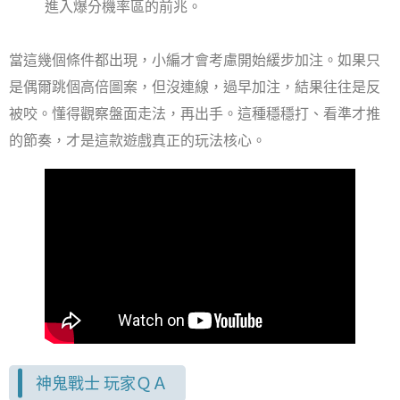
進入爆分機率區的前兆。
當這幾個條件都出現，小編才會考慮開始緩步加注。如果只
是偶爾跳個高倍圖案，但沒連線，過早加注，結果往往是反
被咬。懂得觀察盤面走法，再出手。這種穩穩打、看準才推
的節奏，才是這款遊戲真正的玩法核心。
神鬼戰士 玩家ＱＡ