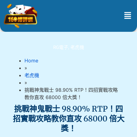
RG電子
,
老虎機
Home
»
老虎機
»
挑戰神鬼戰士 98.90% RTP！四招實戰攻略
教你直攻 68000 倍大獎！
挑戰神鬼戰士 98.90% RTP！四
招實戰攻略教你直攻 68000 倍大
獎！