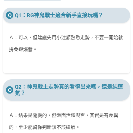
Q1：RG神鬼戰士適合新手直接玩嗎？
Ａ：可以，但建議先用小注額熟悉走勢，不要一開始就
拚免遊爆發。
Q2：神鬼戰士走勢真的看得出來嗎，還是純運
氣？
Ａ：結果是隨機的，但盤面活躍與否，其實是有差異
的，至少能幫你判斷該不該繼續。