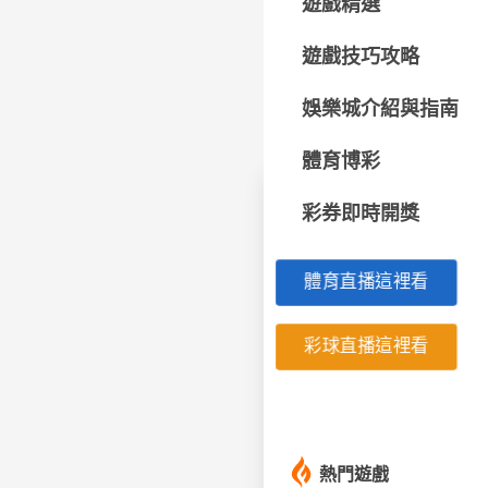
遊戲精選
2026-05-11
遊戲技巧攻略
娛樂城介紹與指南
體育博彩
彩券即時開獎
體育直播這裡看
彩球直播這裡看
熱門遊戲