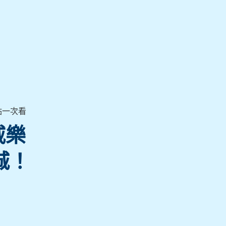
點一次看
威樂
城！