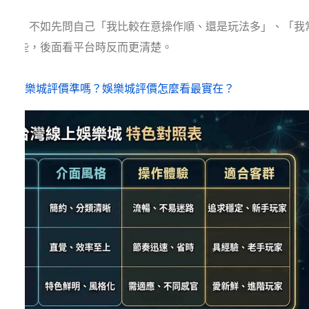
好」，不如先問自己「我比較在意操作順、還是玩法多」、「我
楚這些，後面看平台時反而更清楚。
ard的娛樂城評價準嗎？娛樂城評價怎麼看最實在？