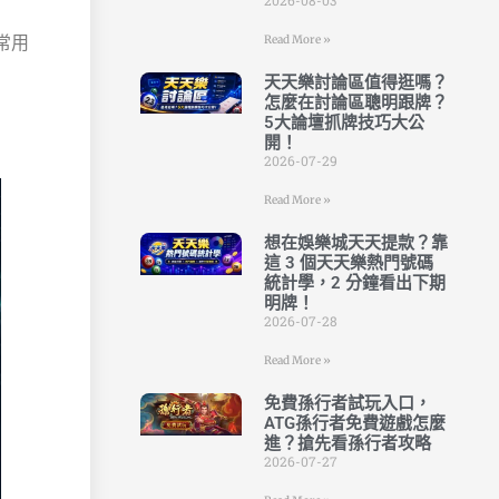
常用
Read More »
天天樂討論區值得逛嗎？
怎麼在討論區聰明跟牌？
5大論壇抓牌技巧大公
開！
2026-07-29
Read More »
想在娛樂城天天提款？靠
這 3 個天天樂熱門號碼
統計學，2 分鐘看出下期
明牌！
2026-07-28
Read More »
免費孫行者試玩入口，
ATG孫行者免費遊戲怎麼
進？搶先看孫行者攻略
2026-07-27