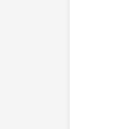
把威樂、AT99、大
是它們會被反覆拿來討
第一個共通點是
基本操
裡的操作順暢度，都不
心情。
再來是
對台灣玩家的使
合桌機、手機一打開就
最後一個共同點，是
整
太走一直跳通知、強推
慢慢摸索的人其實滿加
也因為這些基礎條件都
是先被平台本身卡住。