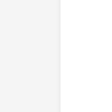
現在的台灣線上娛
驗的往往不是送多
自己。小編蒐羅了今
場。
台灣線上娛樂
多數玩家在選線上
娛樂
待得下來的，其實是一
像是介面好不好找遊戲
些東西乍看不起眼，卻