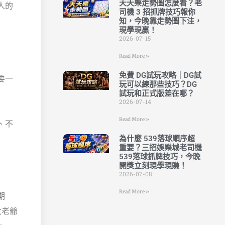
天天樂走勢圖怎麼看？老
人的
司機 3 招抓牌技巧報你
知，今晚靠走勢圖下注，
現學現贏！
2026-07-15
Read More »
免費 DG試玩攻略｜DG試
要一
玩可以練那些技巧？DG
試玩和正式版差在哪？
2026-07-14
Read More »
、不
為什麼 539落球順序超
重要？三招娛樂城老司機
539落球抓牌技巧，今晚
開獎立刻現學現賺！
2026-07-08
Read More »
期
大老爺