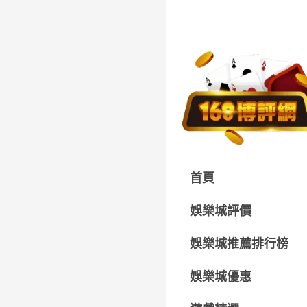
娛樂城
,
娛樂城排行推薦
Home
»
娛樂城
»
2026討論度最高台
2026討
首頁
娛樂城、A
娛樂城評價
娛樂城推薦排行榜
優缺點一
娛樂城優惠