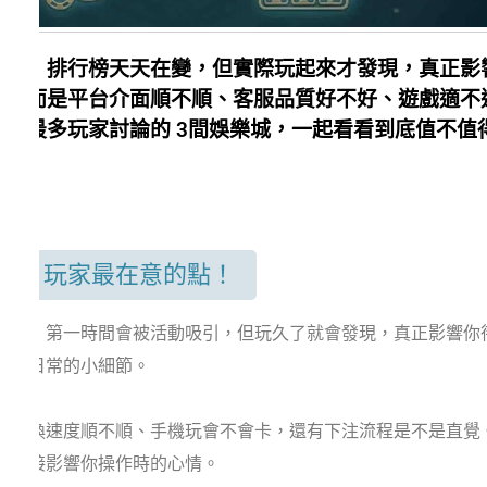
樂城，排行榜天天在變，但實際玩起來才發現，真正影
少，而是平台介面順不順、客服品質好不好、遊戲適不
年最多玩家討論的 3間娛樂城，一起看看到底值不值
城，玩家最在意的點！
城
時，第一時間會被活動吸引，但玩久了就會發現，真正影響你
些很日常的小細節。
、切換速度順不順、手機玩會不會卡，還有下注流程是不是直覺
會直接影響你操作時的心情。