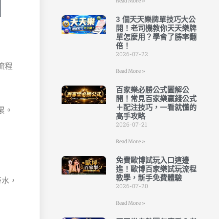
Read More »
3 個天天樂牌單技巧大公
開！老司機教你天天樂牌
單怎麼用？學會了勝率翻
倍！
2026-07-22
流程
Read More »
百家樂必勝公式圖解公
開！常見百家樂贏錢公式
＋配注技巧，一看就懂的
累。
高手攻略
2026-07-21
Read More »
免費歐博試玩入口這邊
進！歐博百家樂試玩流程
教學，新手免費體驗
帶水，
2026-07-20
Read More »