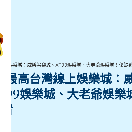
灣線上娛樂城：威樂娛樂城、AT99娛樂城、大老爺娛樂城！優缺
論度最高台灣線上娛樂城：
T99娛樂城、大老爺娛樂
次看