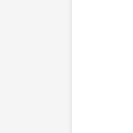
娛樂城就有它的吸引力
這三間台灣線