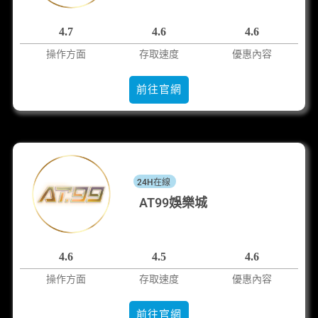
4.7
4.6
4.6
操作方面
存取速度
優惠內容
前往官網
24H在線
AT99娛樂城
4.6
4.5
4.6
操作方面
存取速度
優惠內容
前往官網