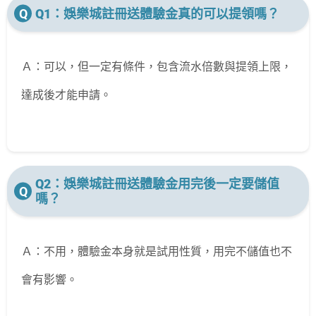
Q1：娛樂城註冊送體驗金真的可以提領嗎？
Ａ：可以，但一定有條件，包含流水倍數與提領上限，
達成後才能申請。
Q2：娛樂城註冊送體驗金用完後一定要儲值
嗎？
Ａ：不用，體驗金本身就是試用性質，用完不儲值也不
會有影響。