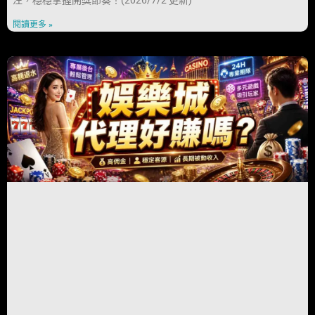
注，穩穩掌握開獎節奏！(2026/7/2 更新)
閱讀更多 »