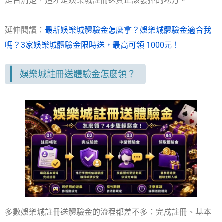
是否清楚，這才是娛樂城註冊送真正該發揮的地方。
延伸閱讀：
最新娛樂城體驗金怎麼拿？娛樂城體驗金適合我
嗎？3家娛樂城體驗金限時送，最高可領 1000元！
娛樂城註冊送體驗金怎麼領？
多數娛樂城註冊送體驗金的流程都差不多：完成註冊、基本