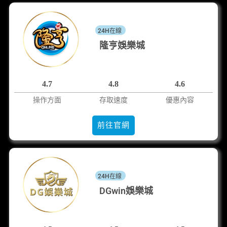
24H在線
隆亨娛樂城
4.7
4.8
4.6
操作方面
存取速度
優惠內容
前往官網
24H在線
DGwin娛樂城