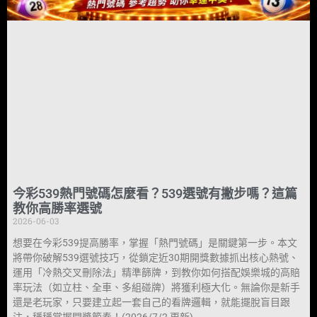
今彩539熱門號碼怎麼看？539選號有撇步嗎？這篇
教你高勝率選號
2026-06-03
想要在今彩539提高勝率，掌握「熱門號碼」是關鍵第一步。本文
將帶你破解539選號技巧，從鎖定近30期開獎數據抓出核心熱號、
運用「冷熱交叉刪除法」精準篩牌，到教你如何搭配娛樂城的高賠
率玩法（如立柱、全車、多組碰牌）將獲利極大化。無論你是新手
還是老玩家，只要建立起一套自己的看牌邏輯，就能擺脫盲目跟