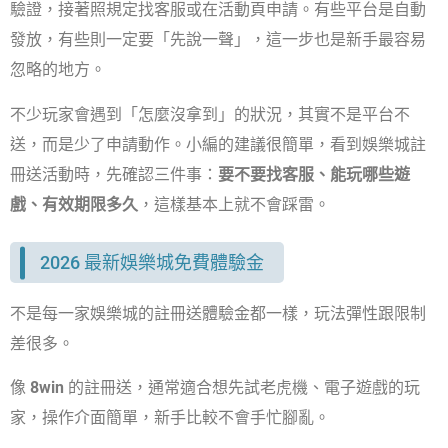
驗證，接著照規定找客服或在活動頁申請。有些平台是自動
發放，有些則一定要「先說一聲」，這一步也是新手最容易
忽略的地方。
不少玩家會遇到「怎麼沒拿到」的狀況，其實不是平台不
送，而是少了申請動作。小編的建議很簡單，看到娛樂城註
冊送活動時，先確認三件事：
要不要找客服、能玩哪些遊
戲、有效期限多久
，這樣基本上就不會踩雷。
2026 最新娛樂城免費體驗金
不是每一家娛樂城的註冊送體驗金都一樣，玩法彈性跟限制
差很多。
像
8win
的註冊送，通常適合想先試老虎機、電子遊戲的玩
家，操作介面簡單，新手比較不會手忙腳亂。