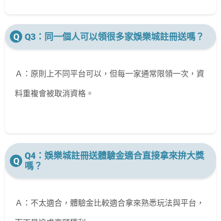
Q3：同一個人可以領很多家娛樂城註冊送嗎？
Ａ：原則上不同平台可以，但每一家通常限領一次，資
料重複會被取消資格。
Q4：娛樂城註冊送體驗金適合直接拿來拚大獎
嗎？
Ａ：不太適合，體驗金比較適合拿來熟悉玩法與平台，