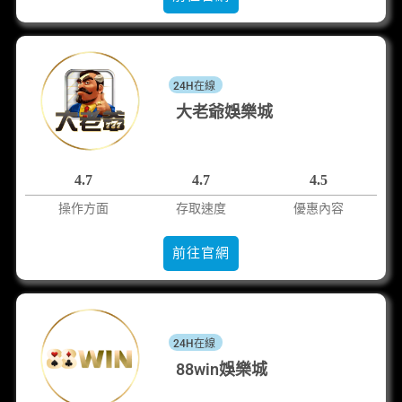
24H在線
大老爺娛樂城
4.7
4.7
4.5
操作方面
存取速度
優惠內容
前往官網
24H在線
88win娛樂城