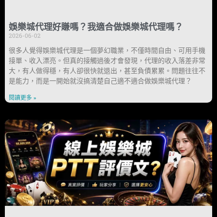
娛樂城代理好賺嗎？我適合做娛樂城代理嗎？
2026-06-02
很多人覺得娛樂城代理是一個夢幻職業，不僅時間自由、可用手機
接單、收入漂亮。但真的接觸過後才會發現，代理的收入落差非常
大，有人做得穩，有人卻很快就退出，甚至負債累累。問題往往不
是能力，而是一開始就沒搞清楚自己適不適合做娛樂城代理？
閱讀更多 »