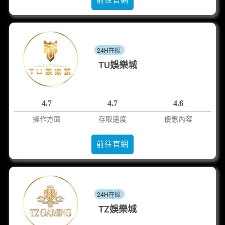
前往官網
24H在線
TU娛樂城
4.7
4.7
4.6
操作方面
存取速度
優惠內容
前往官網
24H在線
TZ娛樂城