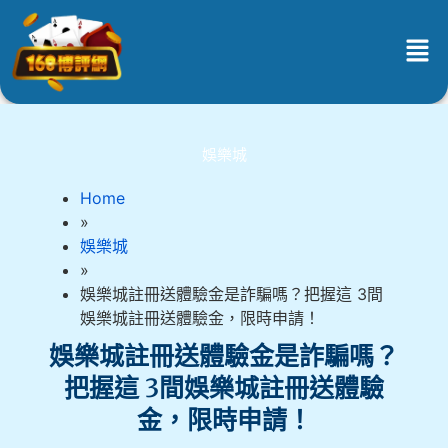
娛樂城
Home
»
娛樂城
»
娛樂城註冊送體驗金是詐騙嗎？把握這 3間
娛樂城註冊送體驗金，限時申請！
娛樂城註冊送體驗金是詐騙嗎？
把握這 3間娛樂城註冊送體驗
金，限時申請！