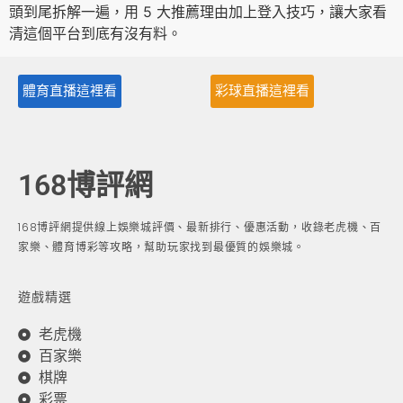
頭到尾拆解一遍，用 5 大推薦理由加上登入技巧，讓大家看
清這個平台到底有沒有料。
體育直播這裡看
彩球直播這裡看
168博評網
168博評網提供線上娛樂城評價、最新排行、優惠活動，收錄老虎機、百
家樂、體育博彩等攻略，幫助玩家找到最優質的娛樂城。
遊戲精選
老虎機
百家樂
棋牌
彩票