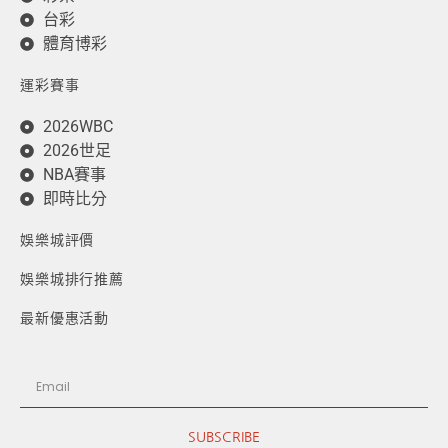
台彩
體育博彩
運彩賽事
2026WBC
2026世足
NBA賽事
即時比分
娛樂城評價
娛樂城排行推薦
最新優惠活動
SUBSCRIBE