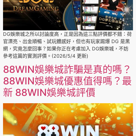
DG娛樂城之所以討論度高，正是因為這三點評價都不錯：荷
官漂亮、出金順暢、試玩體感好，但也有玩家踢爆 DG 是黑
網，究竟怎麼回事？如果你正在考慮加入 DG娛樂城，不妨
參考這篇的實測評價。(2026/5/4 更新)
88WIN娛樂城詐騙是真的嗎？
88WIN娛樂城優惠值得嗎？最
新 88WIN娛樂城評價