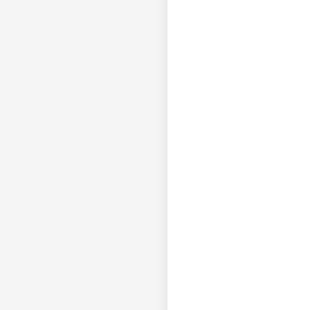
百家樂算牌：