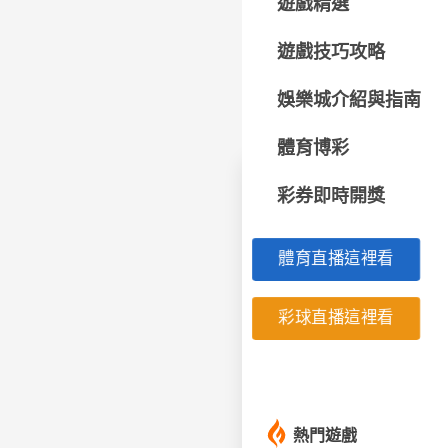
遊戲精選
2026-01-06
遊戲技巧攻略
娛樂城介紹與指南
體育博彩
彩券即時開獎
體育直播這裡看
彩球直播這裡看
熱門遊戲