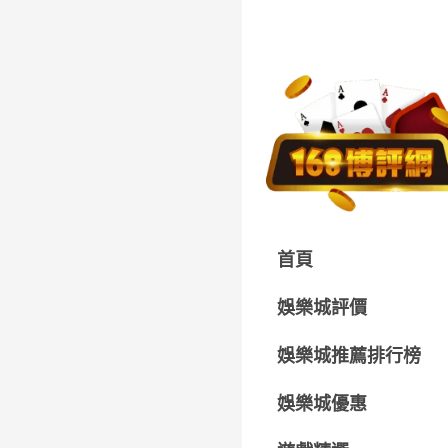
百家樂
Home
»
百家樂
»
百家樂破解有方法嗎
百家樂破
首頁
如何看規
娛樂城評價
娛樂城推薦排行榜
出手！
娛樂城優惠