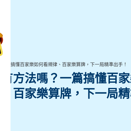
？一篇搞懂百家樂如何看規律、百家樂算牌，下一局精準出手！
解有方法嗎？一篇搞懂百家
律、百家樂算牌，下一局精