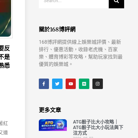
關於168博評網
168博評網提供線上娛樂城評價、最新
要反
排行、優惠活動，收錄老虎機、百家
不是
樂、體育博彩等攻略，幫助玩家找到最
優質的娛樂城。
熟悉
更多文章
ATG骰子比大小攻略｜
著紅
ATG骰子比大小玩法與下
又連
注方式
2026-08-03