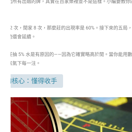
要背出所有出過的牌，其實在百家樂裡並不是這樣。小編要教你
開了 12 次，閒家 8 次，那麼莊的出現率是 60%。接下來的五局
波趨勢還會延續。
。莊抽 5% 水是有原因的——因為它確實略高於閒。當你能用
更有底氣下每一注。
法的核心：懂得收手