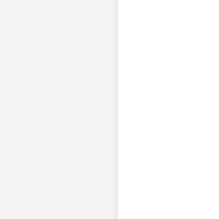
玩百家樂最怕的不
莊？該不該補閒？
靠外掛，而是透過
的投注策略，就能在
百家樂破解第
真正的高手，都不急著
藍圈，而是要看「局勢