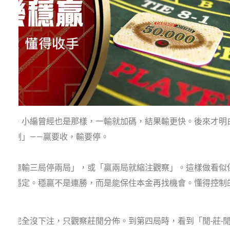
回」。小編曾經也是那樣，一輸就加碼，結果輸更快。後來才明
奏控制」——贏要收，輸要停。
是「連輸三局停兩局」，或「贏兩局就縮注觀察」。這樣做看似
維持穩定。穩贏不是連勝，而是能保住本金再找機會。懂得控制
率。
三局完全沒下注，只觀察莊閒分佈。到第四局時，看到「閒-莊-閒