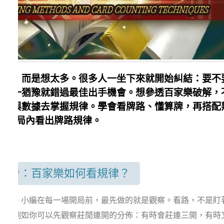
是輸，而是想太多。很多人一坐下來就開始糾結：要不
結果一猶豫就錯過最佳出手機會。想參透百家樂破解，
觀察與數據去掌握規律。學會看牌路、懂算牌，再搭配
 10局內看出牌路規律。
一步：百家樂如何看規律？
下注。小編在每一場開局前，最先做的就是觀察。看路，不是盯
」。例如你可以先觀察莊閒連開的分佈：有時會莊連三開，有時