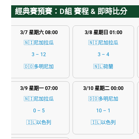
經典賽預賽：D組 賽程 & 即時比分
3/7 星期六 08:00
3/8 星期日 01:00
🇳🇮尼加拉瓜
🇳🇮尼加拉瓜
3 – 12
3 – 4
🇩🇴多明尼加
🇳🇱荷蘭
3/9 星期一 07:00
3/10 星期二 00:00
🇳🇮尼加拉瓜
🇩🇴多明尼加
0 – 5
10 – 1
🇮🇱以色列
🇮🇱以色列