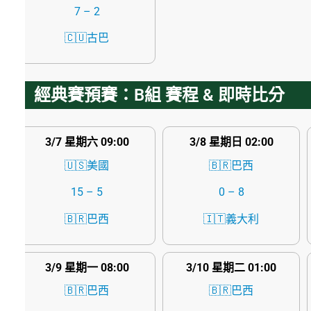
7 – 2
🇨🇺古巴
經典賽預賽：B組 賽程 & 即時比分
3/7 星期六 09:00
3/8 星期日 02:00
🇺🇸美國
🇧🇷巴西
15 – 5
0 – 8
🇧🇷巴西
🇮🇹義大利
3/9 星期一 08:00
3/10 星期二 01:00
🇧🇷巴西
🇧🇷巴西