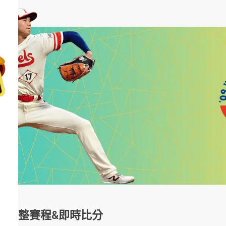
經典賽完整賽程&即時比分