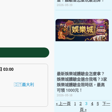
金！體驗金怎麼玩最划算？
2026-05-19
 03:00
最新娛樂城體驗金怎麼拿？
娛樂城體驗金適合我嗎？3家
🇮🇹義大利
娛樂城體驗金限時送，最高
可領 1000元！
2026-05-18
« 上一頁
1
2
3
4
5
下一
頁 »