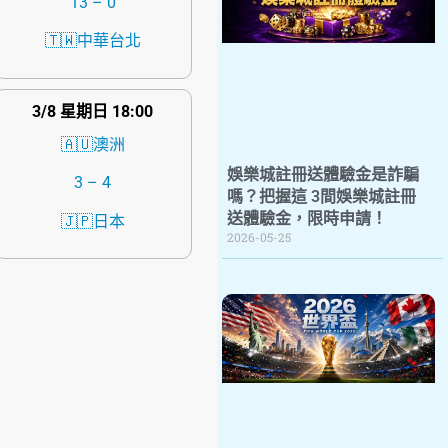
13 – 0
🇹🇼中華台北
3/8 星期日 18:00
🇦🇺澳洲
娛樂城註冊送體驗金是詐騙
3 – 4
嗎？把握這 3間娛樂城註冊
送體驗金，限時申請！
🇯🇵日本
2026-05-25