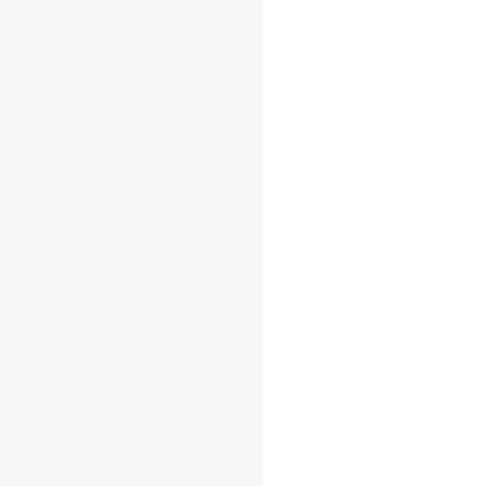
3 – 2
🇵🇷波多黎各
3/7 星期六 02:00
🇲🇽墨西哥
8 – 2
🇬🇧英國
3/9 星期一 02:00
🇬🇧英國