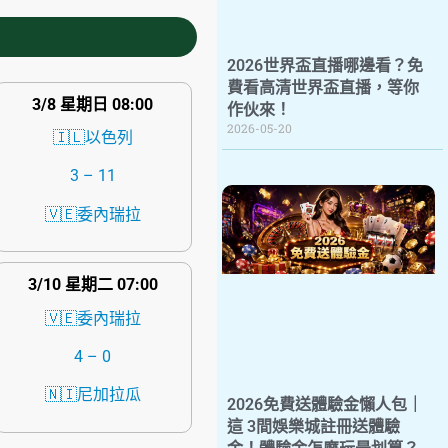
2026世界盃直播哪邊看？免
費看高清世界盃直播，等你
3/8 星期日 08:00
作伙來！
2026-05-20
🇮🇱以色列
3 – 11
🇻🇪委內瑞拉
3/10 星期二 07:00
🇻🇪委內瑞拉
4 – 0
🇳🇮尼加拉瓜
2026免費送體驗金懶人包｜
這 3間娛樂城註冊送體驗