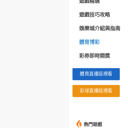
遊戲精選
遊戲技巧攻略
娛樂城介紹與指南
A組
🇵🇷聖胡安
體育博彩
🇵🇷波多黎各
彩券即時開獎
🇨🇺古巴
🇨🇦加拿大
體育直播這裡看
🇵🇦巴拿馬
彩球直播這裡看
🇨🇴哥倫比亞
熱門遊戲