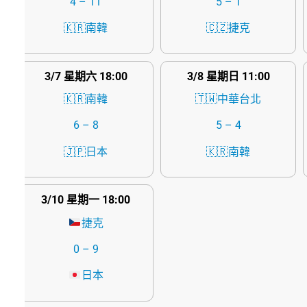
4 – 11
5 – 1
🇰🇷南韓
🇨🇿捷克
3/7 星期六 18:00
3/8 星期日 11:00
🇰🇷南韓
🇹🇼中華台北
6 – 8
5 – 4
🇯🇵日本
🇰🇷南韓
3/10 星期一 18:00
捷克
0 – 9
日本