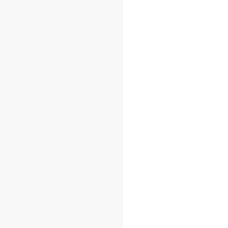
3/11 星期三 07:00
🇮🇱以色列
6 – 2
🇳🇱荷蘭
3/14
🇺🇸美國